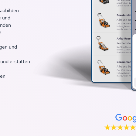
n
 abbilden
e und
enden
e
agen und
 und erstatten
ten
★★★★