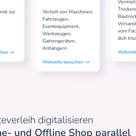
Vermiet
Trocken
hnik zur
Verleih von Maschinen,
Bautroc
e
Fahrzeugen,
Versand
Eventequipment,
vom Fac
Werkzeugen,
dich tro
Gartengeräten,
Anhängern
Webseit
chen
Webseite besuchen
everleih digitalisieren
ne- und Offline Shop parallel