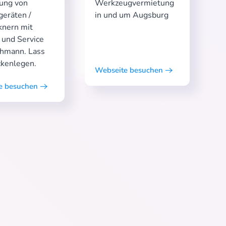
ung von
Werkzeugvermietung
geräten /
in und um Augsburg
knern mit
 und Service
hmann. Lass
ckenlegen.
Webseite besuchen
e besuchen