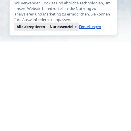
Wir verwenden Cookies und ähnliche Technologien, um
unsere Website bereitzustellen, die Nutzung zu
analysieren und Marketing zu ermöglichen. Sie können
Ihre Auswahl jederzeit anpassen.
Alle akzeptieren
Nur essenzielle
Einstellungen
Cookie-Einstellungen
×
Rentware
Fallbeispiele
Essenzielle Cookies
IMMER AKTIV
Funktionen
Notwendig für Grundfunktionen wie
Sprachauswahl und Sicherheit.
Preise
Polylang
Lösungen
Auswertung und Statistik
Helfen uns zu verstehen, wie Besucher die Website
nutzen.
Eigene Webseite
Google Analytics 4
Facebook Custom Audiences