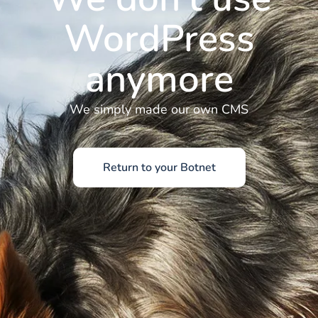
WordPress
anymore
We simply made our own CMS
Return to your Botnet