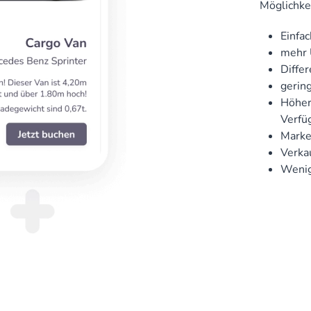
Möglichke
Einfa
mehr 
Differ
gering
Höher
Verfü
Marke
Verka
Wenig