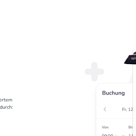
gertem
durch: