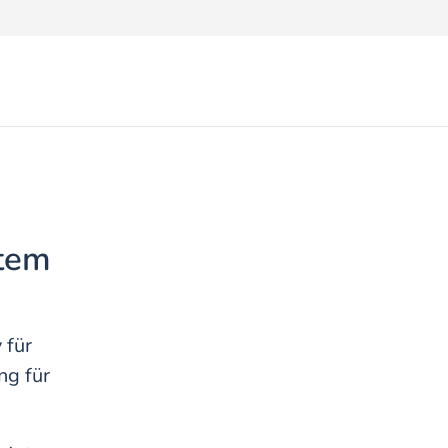
tem
 für
ng für