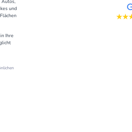
, Autos,
ikes und
 Flächen
★★
in Ihre
licht
önlichen