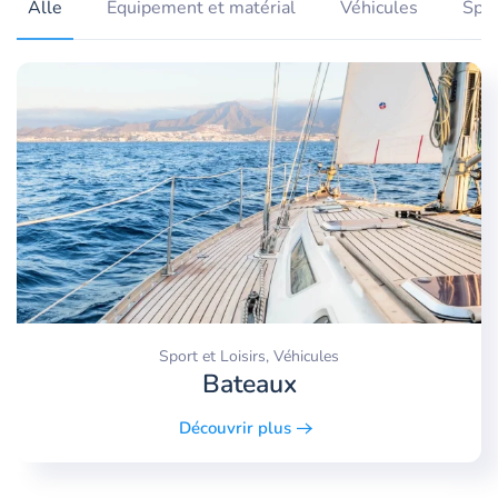
Alle
Équipement et matérial
Véhicules
Spor
Sport et Loisirs, Véhicules
Bateaux
Découvrir plus